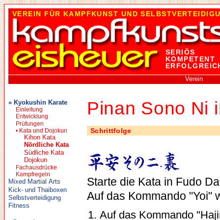
VEREIN FÜR KAMPFKUNST UND SELBSTVERTEIDIGU
SERIÖS
KOMPETENT
ERFOLGREIC
Verein
Pinan Sono Ni 
» Kyokushin Karate
Einleitung
Entwicklung
Prüfungen
Schrittfolge
• Kata und Dojokun
Kihon Kata
Nördliche Kata
Südliche Kata
Dojokun
Fachausdrücke
Kampfregeln
Starte die Kata in Fudo Da
Mixed Martial Arts
Kick- und Thaiboxen
Auf das Kommando "Yoi" 
Selbstverteidigung
Fitness
Auf das Kommando "Haji