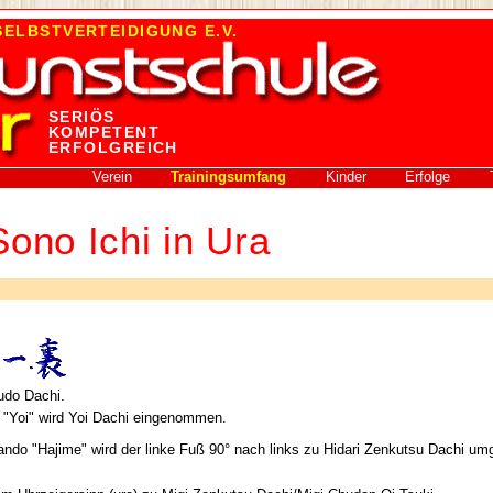
ELBSTVERTEIDIGUNG E.V.
SERIÖS
KOMPETENT
ERFOLGREICH
Verein
Trainingsumfang
Kinder
Erfolge
ono Ichi in Ura
Fudo Dachi.
Yoi" wird Yoi Dachi eingenommen.
do "Hajime" wird der linke Fuß 90° nach links zu Hidari Zenkutsu Dachi u