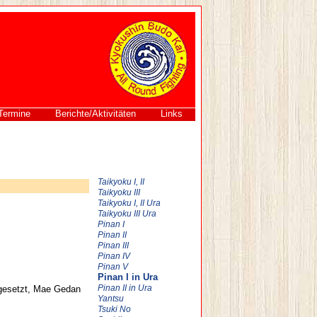
Termine
Berichte/Aktivitäten
Links
Taikyoku I, II
Taikyoku III
Taikyoku I, II Ura
Taikyoku III Ura
Pinan I
Pinan II
Pinan III
Pinan IV
Pinan V
Pinan I in Ura
mgesetzt, Mae Gedan
Pinan II in Ura
Yantsu
Tsuki No