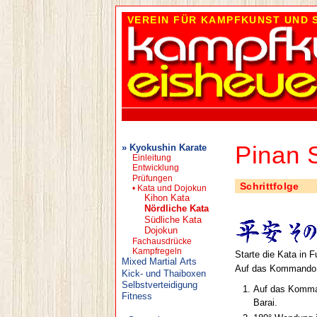
VEREIN FÜR KAMPFKUNST UND S
Pinan S
» Kyokushin Karate
Einleitung
Entwicklung
Prüfungen
Schrittfolge
• Kata und Dojokun
Kihon Kata
Nördliche Kata
Südliche Kata
Dojokun
Fachausdrücke
Kampfregeln
Starte die Kata in 
Mixed Martial Arts
Auf das Kommando "
Kick- und Thaiboxen
Selbstverteidigung
Auf das Komman
Fitness
Barai.