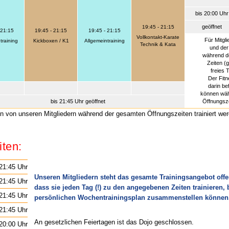
bis 20:00 Uhr
geöffnet
19:45 - 21:15
 21:15
19:45 - 21:15
19:45 - 21:15
Vollkontakt-Karate
Für Mitgli
training
Kickboxen / K1
Allgemeintraining
Technik & Kata
und de
während de
Zeiten (g
freies 
Der Fit
darin be
können wäh
bis 21:45 Uhr geöffnet
Öffnungsze
 von unseren Mitgliedern während der gesamten Öffnungszeiten trainiert wer
iten:
 21:45 Uhr
Unseren Mitgliedern steht das gesamte Trainingsangebot offe
 21:45 Uhr
dass sie jeden Tag (!) zu den angegebenen Zeiten trainieren, 
 21:45 Uhr
persönlichen Wochentrainingsplan zusammenstellen können
 21:45 Uhr
An gesetzlichen Feiertagen ist das Dojo geschlossen.
 20:00 Uhr