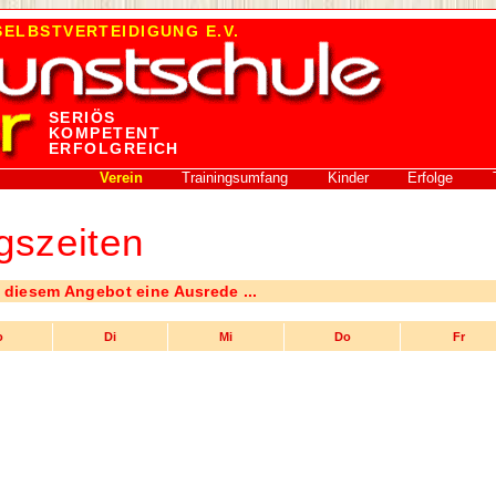
ELBSTVERTEIDIGUNG E.V.
SERIÖS
KOMPETENT
ERFOLGREICH
Verein
Trainingsumfang
Kinder
Erfolge
gszeiten
i diesem Angebot eine Ausrede ...
o
Di
Mi
Do
Fr